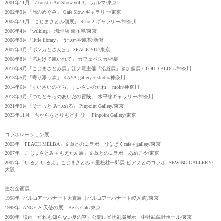
2001年11月「Acoustic Art Show vol.3」 カルマ/東京
2002年9月「旅のめぐみ」 Cafe Slow ギャラリー/東京
2005年11月「こじまさとみ個展」 R no.2 ギャラリー/神奈川
2006年4月「walking」 珈琲店 海豚屋/東京
2006年9月「little library」 うつわや風花/新潟
2007年3月「ポンカとさんぽ」 SPACE YUI/東京
2008年8月「窓あけて風いれて」 カフェペスカ/福島
2010年9月「こじまさとみ展」江ノ電主催「沿線展」参加個展 CLOUD BLDG./神奈川
2013年5月「寄り添う森」 KAYA gallery＋studio/神奈川
2014年6月「すいさいのそら、すいさいのたね」 moln/神奈川
2018年3月「つちとそらのあいだの冒険」 水平線ギャラリー/神奈川
2021年9月「そーっと みつめる」 Pinpoint Gallery/東京
2023年11月「ちからをとりもどす ひ」 Pinpoint Gallery/東京
コラボレーション展
2003年「PEACH MELBA」文章とのコラボ ひなぎくcafe＋gallery/東京
2007年「こじまさとみ＋もえたん展」文章とのコラボ あめこや/東京
2007年「いるよ いるよ」こじまさとみ＋重松壮一郎展 ピアノとのコラボ SEWING GALLERY/
大阪
主な企画展
1998年 パルコアーバナート大賞展（パルコアーバナート#7入選)/東京
1999年 ANGELS 天使の展 Ben's Cafe/東京
2000年 映画「だれも知らない夏の空」公開に寄せ劇場展示 中野武蔵野ホール/東京