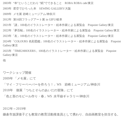
2003年 “本”というこだわり ”紙”でできること ROBA ROBA cafe/東京
2003年 星空でひろった本 SEWING GALLERY/大阪
2009年 メモ展 岩崎ミュージアム/神奈川
2012年 第16回フラッグアート展 in GIFU
/
岐阜
2021年「謎」100名のイラストレーター・絵本作家による展覧会 Pinpoint Gallery
/東京
2022年「夢百帖」100名のイラストレーター・絵本作家による展覧会 Pinpoint Gallery
/東京
2023年「友」100名のイラストレーター・絵本作家による展覧会 Pinpoint Gallery
/東京
2024年「COLOURS 色彩図鑑」100名のイラストレーター・絵本作家による展覧会 Pinpoint
Gallery/東京
2025年「TIME24HOUERS」100名のイラストレーター・絵本作家による展覧会 Pinpoint
Gallery
/東京
他
ワークショップ開催
2009年 「メモ展」にて
「マイ・フリーペーパーを作ろう！」WS 岩崎ミュージアム/神奈川
2018年 個展「つちとそらのあいだの冒険」にて
「色と形のモビール作り・春」WS
水平線ギャラリー/神奈川
2012年～2019年
鎌倉市放課後子ども教室の教育活動推進員として携わり、自由画教室を担当する。