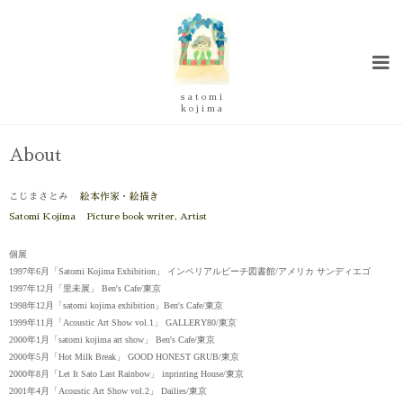
s a t o m i
k o j i m a
About
こじまさとみ
絵本作家・絵描き
Satomi Kojima
Picture book writer, Artist
個展
1997年6月「Satomi Kojima Exhibition」 インペリアルビーチ図書館/アメリカ サンディエゴ
1997年12月「里未展」 Ben's Cafe/東京
1998年12月「satomi kojima exhibition」Ben's Cafe/東京
1999年11月「Acoustic Art Show vol.1」 GALLERY80/東京
2000年1月「satomi kojima art show」 Ben's Cafe/東京
2000年5月「Hot Milk Break」 GOOD HONEST GRUB/東京
2000年8月「Let It Sato Last Rainbow」 inprinting House/東京
2001年4月「Acoustic Art Show vol.2」 Dailies/東京